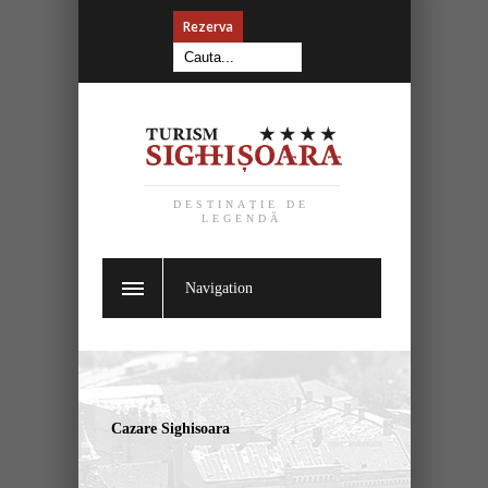
Rezerva
DESTINAȚIE DE
LEGENDĂ
Navigation
Cazare Sighisoara